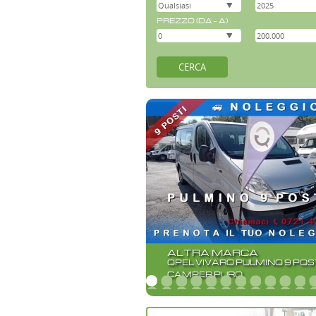
PREZZO (DA - A)
ALTRA MARCA
OPEL VIVARO PULMINO 9 POS
CAMPER PURO
•
•
•
•
•
•
•
•
•
•
•
•
•
•
•
•
•
•
•
•
•
•