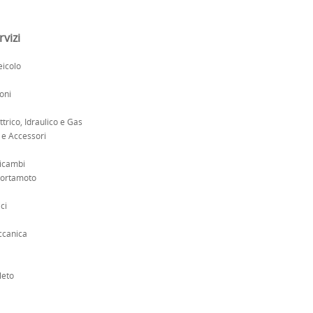
rvizi
icolo
ioni
ttrico, Idraulico e Gas
 e Accessori
Ricambi
 Portamoto
ci
ccanica
leto