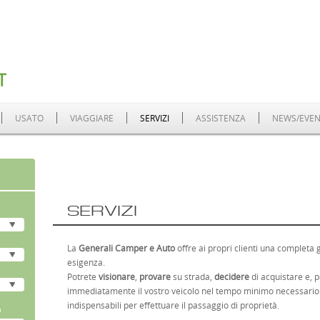
 a pesaro
USATO
VIAGGIARE
SERVIZI
ASSISTENZA
NEWS/EVEN
io Camper nuovi
SERVIZI
La
Generali Camper e Auto
offre ai propri clienti una completa
esigenza.
Potrete
visionare
,
provare
su strada,
decidere
di acquistare e, p
immediatamente il vostro veicolo nel tempo minimo necessario
indispensabili per effettuare il passaggio di proprietà.
)