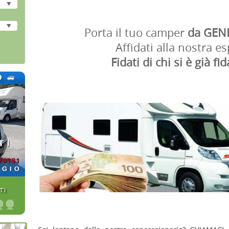
Porta il tuo camper
da GEN
Affidati alla nostra e
Fidati di chi si è già fi
TI
•
•
•
•