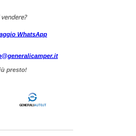
 vendere?
saggio WhatsApp
nfo@generalicamper.it
più presto!