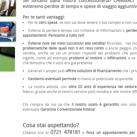
•
•
•
•
Sei lontano dalla nostra concessionaria? CHIAMAC
•
•
eviteremo perdite di tempo e spese di viaggio aggiuntiv
•
•
Per te tanti vantaggi:
Per te
zero spese
: se non sai dove tenere il tuo camper e non v
Eviterai di perdere tempo con richieste di informazioni o
perder
appuntamenti
.
Pensiamo a tutto noi!
Eviterai noie nei mesi successivi alla vendita!
Ricordati... nel m
problematiche delle quali non ti eri reso conto
o ancor peggio che
vendita, anche se sei un privato rispondi dei problemi che poss
ingenti, come ad esempio
problemi al motore
o
infiltrazioni
, e se
che dimostra che il vizio era già presente.
Generali Camper può
offrire soluzioni di finanziamento
che i pri
Gestiamo eventuali permute
in mano al potenziale acquirente.
La nostra attività, con
oltre 20 anni di esperienza nel setto
fidarsi, grazie anche al nostro servizio post vendita e alle nostre offi
Chi compra da noi sa che
il nostro usato è garantito
non solo 
eventuale
Garanzia Convenzionale E
stesa!
Cosa stai aspettando?
0721 478181
Chiama ora lo
e
fissa un appuntamento per 