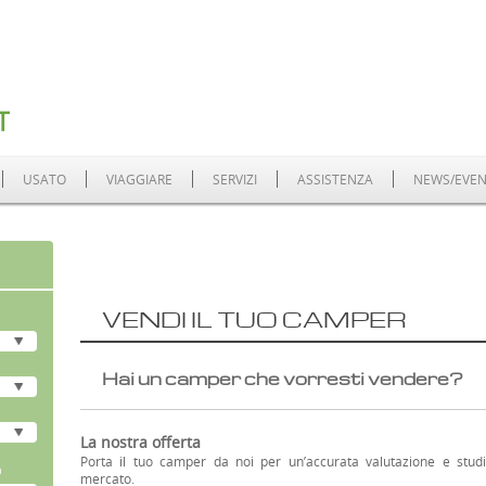
 a pesaro
USATO
VIAGGIARE
SERVIZI
ASSISTENZA
NEWS/EVEN
io Camper nuovi
VENDI IL TUO CAMPER
Hai un camper che vorresti ven
La nostra offerta
Porta il tuo camper da noi per un’accurata valutazione e studi
)
mercato.