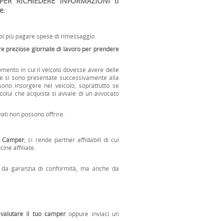
I PER RICHIEDERE INFORMAZIONI ti
e.
uoi più pagare spese di rimessaggio.
e preziose giornate di lavoro per prendere
omento in cui il veicolo dovesse avere delle
 si sono presentate successivamente alla
ono insorgere nel veicolo, soprattutto se
 colui che acquista si avvale di un avvocato
vati non possono offrire.
re Camper
, ci rende partner affidabili di cui
cine affiliate.
da garanzia di conformità, ma anche da
valutare il tuo camper
oppure inviaci un