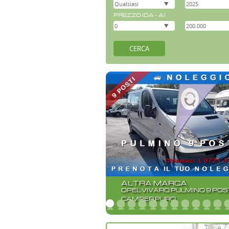
PREZZO (DA - A)
ALTRA MARCA
OPEL VIVARO PULMINO 9 POS
CAMPER PURO
•
•
•
•
•
•
•
•
•
•
•
•
•
•
•
•
•
•
•
•
•
•