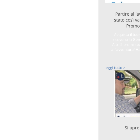
Partire all
stato così v
Promo 
Acquista il tuo
ricevono la Gene
Altri 5 premi spe
all'avventura! H
leggi tutto >
Si apre