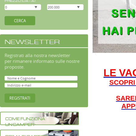
PREZZO (DA - A)
NEWSLETTER
Registrati alla nostra newsletter
per rimanere informato sulle nostre
proposte.
LE VA
SCOPRI 
SARE
APP
COME FUNZIONA
UN CAMPER