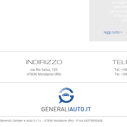
La stagio
riattivar
pensato all
Vi ripro
art
leggi tutto >
INDIRIZZO
TEL
via Rio Salso, 105
Tel. +3
47836 Mondaino (RN)
Tel. +3
Generali Camper e Auto S.r.l.s. - 47836 Mondaino (RN) - P.IVA 04578850408