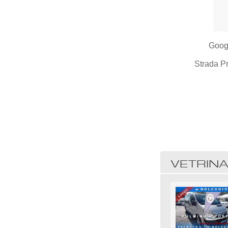
Goog
Strada Pr
VETRIN