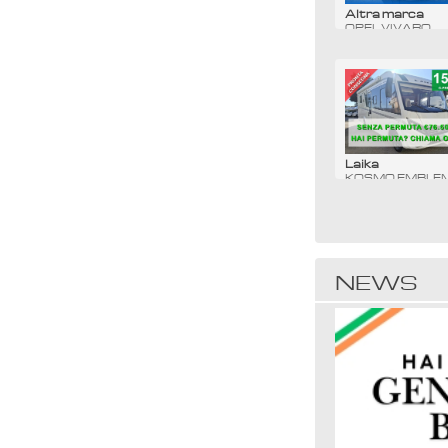
Altra marca
OPEL VIVARO
PULMINO 9 POS
CAMPER PURO
‼️🚐 NOLEGGIAMI 🚐‼️
Prezzo: € 120
Laika
KOSMO EMBLE
912E MOTORH
G-PREMIUM
Prezzo: € 76.500
NEWS