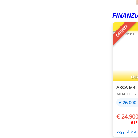
FINANZIA
OFFERTA
CHI
ARCA M4
MERCEDES Sp
€ 26.000
€ 24.90
AP
Leggi di più