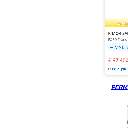
OFFERT
RIMOR SAI
FORD Transi
-
VINCI 
€ 37.40
Leggi di più
PERMU