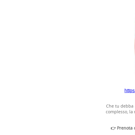
http
Che tu debba 
complesso, la n
👉 Prenota o